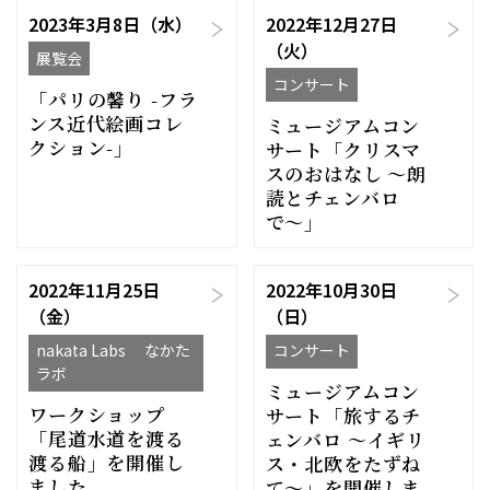
2023年3月8日（水）
2022年12月27日
（火）
展覧会
コンサート
「パリの馨り -フラ
ンス近代絵画コレ
ミュージアムコン
クション-」
サート「クリスマ
スのおはなし 〜朗
読とチェンバロ
で〜」
2022年11月25日
2022年10月30日
（金）
（日）
nakata Labs なかた
コンサート
ラボ
ミュージアムコン
ワークショップ
サート「旅するチ
「尾道水道を渡る
ェンバロ 〜イギリ
渡る船」を開催し
ス・北欧をたずね
ました
て〜」を開催しま