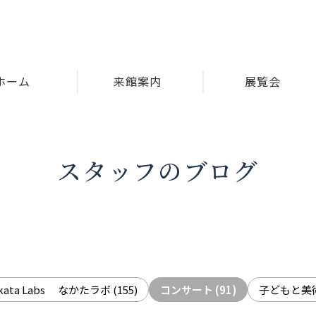
ホーム
来館案内
展覧会
スタッフのブログ
akata Labs なかたラボ
(155)
コンサート
(91)
子どもと美