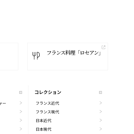
フランス料理「ロセアン」
コレクション
ャー
フランス近代
フランス現代
日本近代
日本現代