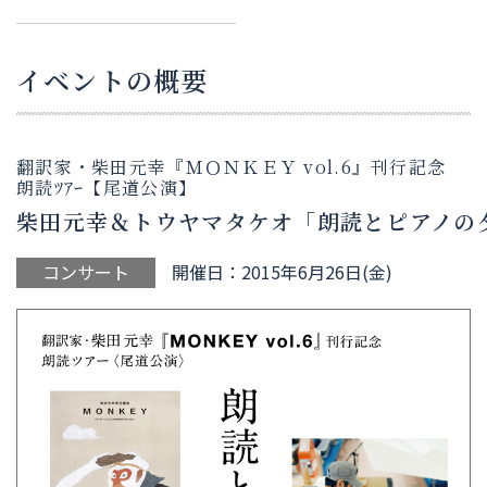
イベントの概要
翻訳家・柴田元幸『ＭＯＮＫＥＹ vol.6』刊行記念
朗読ﾂｱｰ【尾道公演】
柴田元幸＆トウヤマタケオ「朗読とピアノの
コンサート
開催日：2015年6月26日(金)