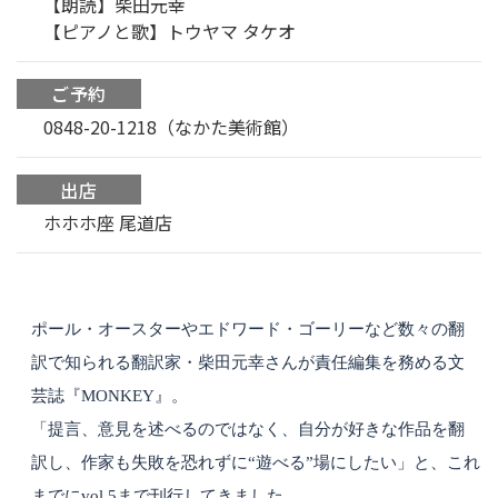
【朗読】柴田元幸
【ピアノと歌】トウヤマ タケオ
ご予約
0848-20-1218（なかた美術館）
出店
ホホホ座 尾道店
ポール・オースターやエドワード・ゴーリーなど数々の翻
訳で知られる翻訳家・柴田元幸さんが責任編集を務める文
芸誌『
MONKEY
』。
「提言、意見を述べるのではなく、自分が好きな作品を翻
訳し、作家も失敗を恐れずに
“
遊べる
”
場にしたい」と、これ
までに
vol.5
まで刊行してきました。