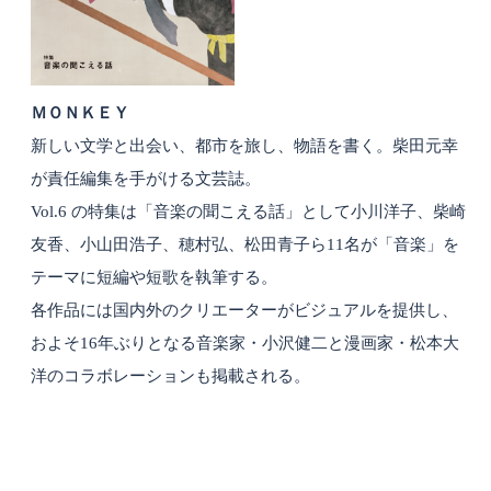
ＭＯＮＫＥＹ
新しい文学と出会い、都市を旅し、物語を書く。柴田元幸
が責任編集を手がける文芸誌。
Vol.6 の特集は「音楽の聞こえる話」として小川洋子、柴崎
友香、小山田浩子、穂村弘、松田青子ら11名が「音楽」を
テーマに短編や短歌を執筆する。
各作品には国内外のクリエーターがビジュアルを提供し、
およそ16年ぶりとなる音楽家・小沢健二と漫画家・松本大
洋のコラボレーションも掲載される。