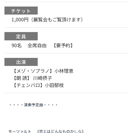
チケット
1,000円（展覧会もご覧頂けます）
定員
90名 全席自由 【要予約】
出演
【メゾ・ソプラノ】小林理恵
【朗 読】 川崎摂子
【チェンバロ】小田郁枝
・・・・演奏予定曲
・・・・
モーツァルト 《恋とはどんなものかしら》