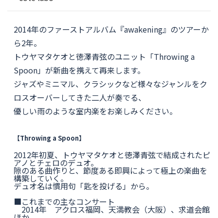
2014年のファーストアルバム『awakening』のツアーか
ら2年。
トウヤマタケオと徳澤青弦のユニット「Throwing a
Spoon」が新曲を携えて再来します。
ジャズやミニマル、クラシックなど様々なジャンルをク
ロスオーバーしてきた二人が奏でる、
優しい雨のような室内楽をお楽しみください。
【Throwing a Spoon】
2012年初夏、トウヤマタケオと徳澤青弦で結成されたピ
アノとチェロのデュオ。
隙のある曲作りと、節度ある即興によって極上の楽曲を
構築していく。
デュオ名は慣用句「匙を投げる」から。
■これまでの主なコンサート
2014年 アクロス福岡、天満教会（大阪）、求道会館
ほか