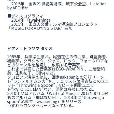
2015年 金沢21世紀美術館、城下公会堂、L'atelier
by APCほか
■ディスコグラフィー
2014年『awakening』
2015年 国立天文台アルマ望遠鏡プロジェクト
『MUSIC FOR A DYING STAR』参加
ピアノ：トウヤマ タケオ
1965年、兵庫県生まれ。尾道在住の作曲家、鍵盤奏者、
編曲家。クラシック、ジャズ、ロック、フォークロアな
どのジャンルを越境し、放浪する音楽家。
これまで共演した音楽家はEGO-WRAPPIN'、二階堂和
美、生駒祐子、Oliveなど。
ソロピアノ演奏の他に、画家nakabanとの幻灯ユニッ
ト“ランテルナムジカ”や、チェリスト徳澤青弦とのユニ
ット “Throwing a Spoon”、8ビート偏愛ユニッ
ト“PATO LOL MAN”など、活動は多岐にわたる。
2010年ソロアルバム「Waltz of March」2013年9月に歌
ものアルバム「飛ばない日」、2014年に“throwing a
spoon”名義で「awakening」をリリース。
いずれもロングセラーとなっている。