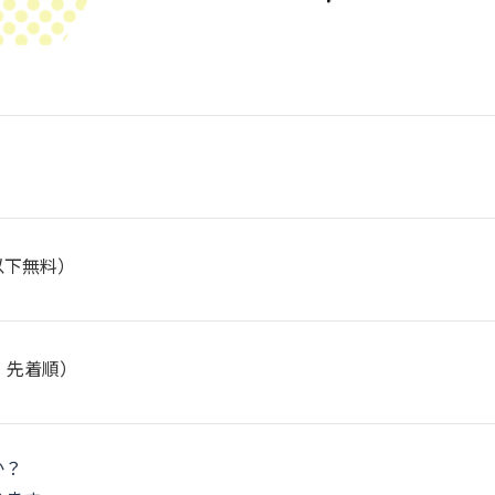
以下無料）
、先着順）
か？