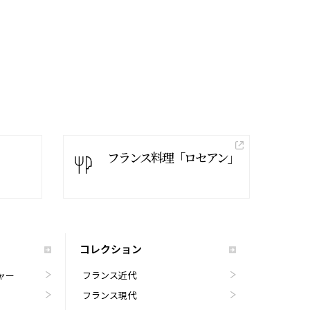
フランス料理「ロセアン」
コレクション
ャー
フランス近代
フランス現代