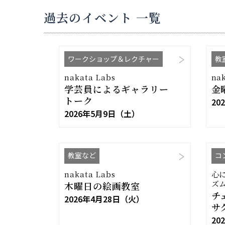
過去のイベント 一覧
ワークショップ＆レクチャー
教
nakata Labs
na
学芸員によるギャラリー
金
トーク
20
2026年5月9日（土）
教室など
コ
nakata Labs
心
ズ
木曜日の絵画教室
チ
2026年4月28日（火）
サ
20