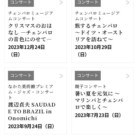
コンサート
コンサート
チェンバロミュージア
チェンバロミュージア
ムコンサート
ムコンサート
クリスマスのおは
旅するチェンバロ
なし ―チェンバロ
〜ドイツ・オースト
の音色にのせて―
リアを訪ねて〜
2023年12月24日
2023年10月29日
（日）
（日）
コンサート
コンサート
なかた美術館プレミア
親子コンサート
ム・ジャズ・コンサー
暑い夏を元気に 〜
ト
マリンバとチェンバ
渡辺貞夫 SAUDAD
ロで楽しく〜
E TO BRAZIL in
2023年7月23日（日）
Onomichi
2023年9月24日（日）