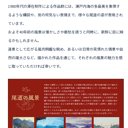
1980年代の滞在制作による作品群には、瀬戸内海の多島美を象徴す
るような構図や、街の何気ない表情まで、様々な尾道の姿が表現され
ています。
およそ40年前の風景は懐かしさや郷愁を誘うと同時に、新鮮に目に映
るかもしれません。
遠景として広がる風光明媚な眺め、あるいは日常の見慣れた情景や自
然の雄大さなど、描かれた作品を通じて、それぞれの風景の魅力を感
じ取っていただければ幸いです。