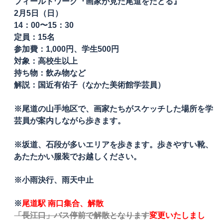
フィールドワーク『画家が見た尾道をたどる』
2月5日（日）
14：00〜15：30
定員：15名
参加費：1,000円、学生500円
対象：高校生以上
持ち物：飲み物など
解説：国近有佑子（なかた美術館学芸員）
※尾道の山手地区で、画家たちがスケッチした場所を学
芸員が案内しながら歩きます。
※坂道、石段が多いエリアを歩きます。
歩きやすい靴、
あたたかい服装でお越しください。
※小雨決行、雨天中止
※
尾道駅 南口集合、解散
「長江口」バス停前で解散となります
変更いたしまし