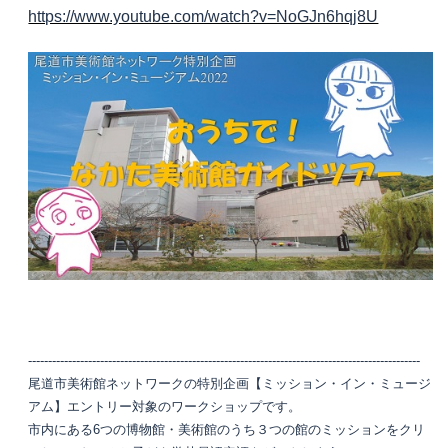
https://www.youtube.com/watch?v=NoGJn6hqj8U
‐‐‐‐‐‐‐‐‐‐‐‐‐‐‐‐‐‐‐‐‐‐‐‐‐‐‐‐‐‐‐‐‐‐‐‐‐‐‐‐‐‐‐‐‐‐‐‐‐‐‐‐‐‐‐‐‐‐‐‐‐‐‐‐‐‐‐‐‐‐‐‐‐‐‐‐‐‐‐‐‐‐‐‐‐‐‐‐‐‐‐‐‐‐‐‐‐‐
尾道市美術館ネットワークの特別企画【ミッション・イン・ミュージ
アム】エントリー対象のワークショップです。
市内にある6つの博物館・美術館のうち３つの館のミッションをクリ