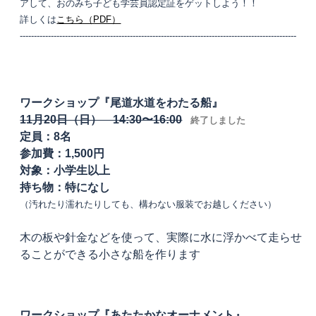
アして、おのみち子ども学芸員認定証をゲットしよう！！
詳しくは
こちら（PDF）
‐‐‐‐‐‐‐‐‐‐‐‐‐‐‐‐‐‐‐‐‐‐‐‐‐‐‐‐‐‐‐‐‐‐‐‐‐‐‐‐‐‐‐‐‐‐‐‐‐‐‐‐‐‐‐‐‐‐‐‐‐‐‐‐‐‐‐‐‐‐‐‐‐‐‐‐‐‐‐‐‐‐‐‐‐‐‐‐‐‐‐‐‐‐‐‐‐‐
ワークショップ『尾道水道をわたる船』
11月20日（日） 14:30〜16:00
終了しました
定員：8名
参加費：1,500円
対象：小学生以上
持ち物：特になし
（汚れたり濡れたりしても、構わない服装でお越しください）
木の板や針金などを使って、実際に水に浮かべて走らせ
ることができる
小さな船を作ります
ワークショップ『あたたかなオーナメント』