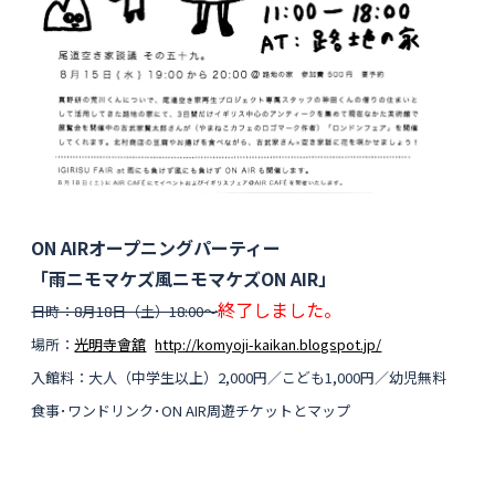
ON AIRオープニングパーティー
「雨ニモマケズ風ニモマケズON AIR」
終了しました。
日時：8月18日（土）18:00〜
場所：
光明寺會舘
http://komyoji-kaikan.blogspot.jp/
入館料：大人（中学生以上）2,000円／こども1,000円／幼児無料
食事･ワンドリンク･ON AIR周遊チケットとマップ