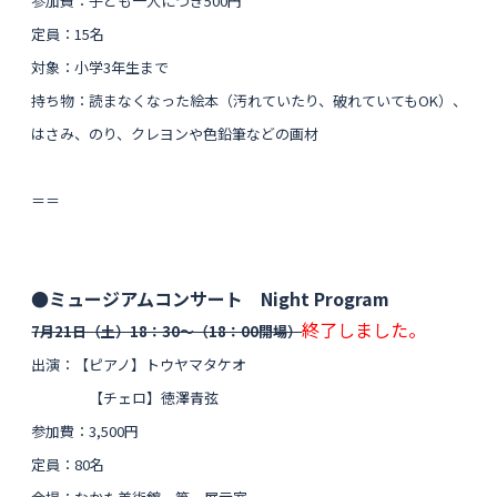
参加費：子ども一人につき500円
定員：15名
対象：小学3年生まで
持ち物：読まなくなった絵本（汚れていたり、破れていてもOK）、
はさみ、のり、クレヨンや色鉛筆などの画材
＝＝
●ミュージアムコンサート Night Program
終了しました。
7月21日（土）18：30〜（18：00開場）
出演：【ピアノ】トウヤマタケオ
【チェロ】徳澤青弦
参加費：3,500円
定員：80名