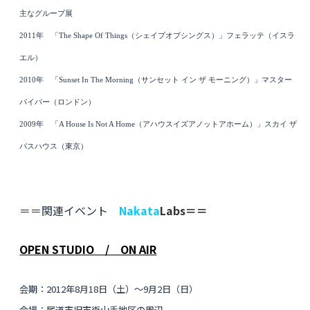
主なグループ展
2011
年 「
The Shape Of Things
（
シェイプ
オブ
シングス）」
フェラッテ
（
イスラ
エル
）
2010
年 「
Sunset In The Morning
（
サンセット イン ザ モーニング）」マスター
パイパー
（
ロンドン
）
2009
年 「
A House Is Not A Home
（
ア
ハ
ウ
ス
イズ
ア
ノット
ア
ホーム）」スカイ ザ
バスハ
ウ
ス
（
東京
）
＝＝関連イベント
Nakata
Labs＝＝
OPEN STUDIO / ON AIR
会期：2012年8月18日（土）〜9月2日（日）
会場：尾道市旧市街山手地区の周辺