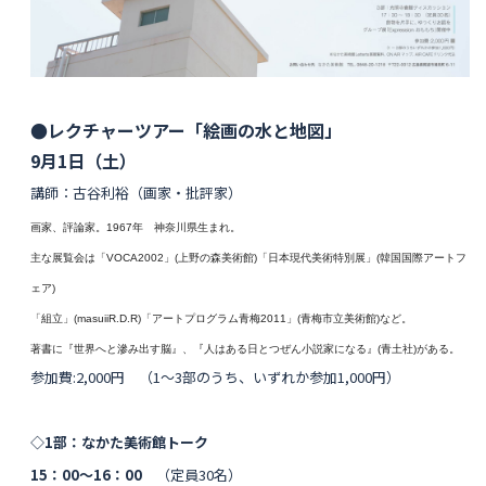
●レクチャーツアー「絵画の水と地図」
9月1日（土）
講師：古谷利裕（画家・批評家）
画家、評論家。1967年 神奈川県生まれ。
主な展覧会は「VOCA
2002」(上野の森美術館)「日本現代美術特別展」(
韓国国際アートフ
ェア)
「組立」(masuii
R.D.R)「アートプログラム青梅2011」(青梅市立美術館)など。
著書に『世界へと滲み出す脳』、『
人はある日とつぜん小説家になる』(青土社)がある。
参加費:2,000円
（1〜3部のうち、いずれか参加1,000円）
◇1部：なかた美術館トーク
15：00〜16：00
（定員30名）