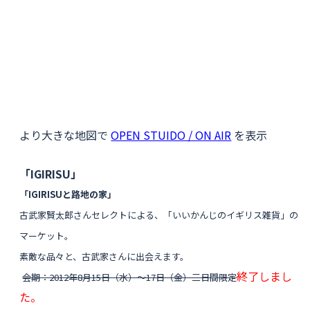
より大きな地図で
OPEN STUIDO / ON AIR
を表示
「IGIRISU」
「IGIRISUと路地の家」
古武家賢太郎さんセレクトによる、「いいかんじのイギリス雑貨」の
マーケット。
素敵な品々と、古武家さんに出会えます。
終了しまし
会期：2012年8月15日（水）〜17日（金）三日間限定
た。