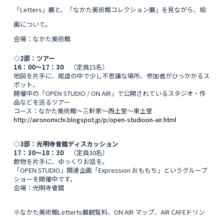
「Letters」展と、「なかた美術館コレクション展」を見ながら、絵
画について。
会場：なかた美術館
◇2部：ツアー
16：00〜17：30
（定員15名）
地図を片手に、尾道の中で少し不思議な場所、
参加者がひっかかるス
ポット、
開催中の「OPEN STUDIO / ON AIR」で公開されているスタジオ・作
品などを巡るツアー
コース：なかた美術館〜三軒家〜西土堂〜東土堂
http://aironomichi.blogspot.jp/p/open-studioon-air.html
◇3部：光明寺會舘ディスカッション
17：30〜18：30
（定員30名）
飲物を片手に、ゆっくりお話を。
「OPEN STUDIO」関連企画「Expression おももち」というグループ
ショーを開催中です。
会場：光明寺會舘
※なかた美術館Letterts展観覧料、ON AIR マップ、AIR CAFEドリン