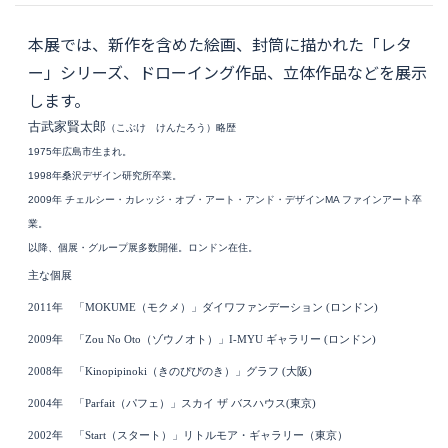
本展では、新作を含めた絵画、封筒に描かれた「レタ
ー」シリーズ、ドローイング作品、立体作品などを展示
します。
古武家賢太郎
（こぶけ けんたろう）略歴
1975
年広島市生まれ。
1998
年
桑沢デザイン研究所卒業。
2009
年 チェルシー・カレッジ・オブ・アート・アンド・デザイン
MA
ファインアート卒
業。
以降、個展・グループ展多数開催。ロンドン在住。
主な個展
2011
年 「
MOKUME（モクメ）
」ダイワ
ファンデーション
(
ロンドン
)
2009
年 「
Zou No Oto
（
ゾ
ウ
ノオト
）
」
I-MYU
ギャラリー
(
ロンドン
)
2008
年 「
Kinopipinoki
（
きのぴぴのき
）
」
グラフ (
大阪
)
2004
年 「
Parfait
（
パフェ
）
」
スカイ ザ バスハウス(
東京
)
2002
年 「
Start
（
スタート
）
」リトルモア・ギャラリー
（
東京
）