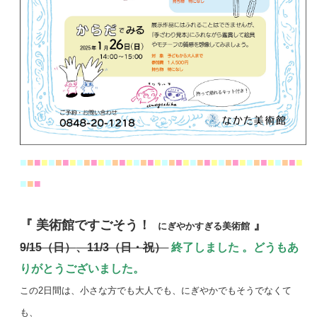
■
■
■
■
■
■
■
■
■
■
■
■
■
■
■
■
■
■
■
■
■
■
■
■
■
■
■
■
■
■
■
■
■
■
■
■
■
■
■
■
■
■
■
『 美術館ですごそう！
』
にぎやかすぎる美術館
9/15（日）
、11/3（日・祝）
終了しました 。どうもあ
りがとうございました。
この2日間は、小さな方でも大人でも、
にぎやかでもそうでなくて
も、