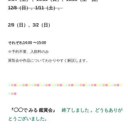
12/8（日）、1/11（土）、
2/9（日）、3/2（日）
それぞれ
14:00
〜
15:00
※予約不要、入館料のみ
展覧会や作品についてわかりやすく解説します。
■
■
■
■
■
■
■
■
■
■
■
■
■
■
■
■
■
■
■
■
■
■
■
■
■
■
■
■
■
■
■
■
■
■
■
■
■
■
■
■
■
■
■
『◯◯で みる 鑑賞会』
終了しました 。どうもありが
とうございました。