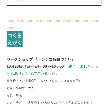
■
■
■
■
■
■
■
■
■
■
■
■
■
■
■
■
■
■
■
■
■
■
■
■
■
■
■
■
■
■
■
■
■
■
■
■
■
■
■
■
■
■
■
ワークショップ 『ヘンテコ仮面づくり』
10月20日（日） 14：00 〜16：00
終了しました 。ど
うもありがとうございました。
参加費： ペア1,500円 （ひとり追加につき５００円）
対象：小学生〜大人
定員：10名
大人も子どもも大変身！ いろいろなかたちや色を組み合わせて