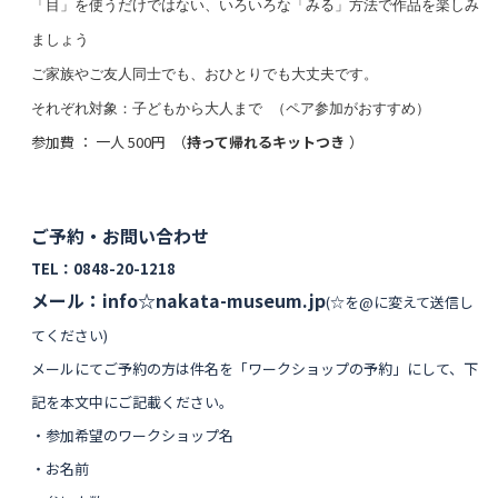
「目」を使うだけではない、いろいろな「みる」方法で作品を楽しみ
ましょう
ご家族やご友人同士でも、おひとりでも大丈夫です。
それぞれ
対象：子どもから大人まで （ペア参加がおすすめ）
参加費 ： 一人 500円 （
持って帰れるキットつき
）
ご予約・お問い合わせ
TEL：0848-20-1218
メール：info☆nakata-museum.jp
(☆を@に変えて送信し
てください)
メールにてご予約の方は
件名を「ワークショップの予約」にして、
下
記を本文中にご記載ください。
・参加希望のワークショップ名
・お名前