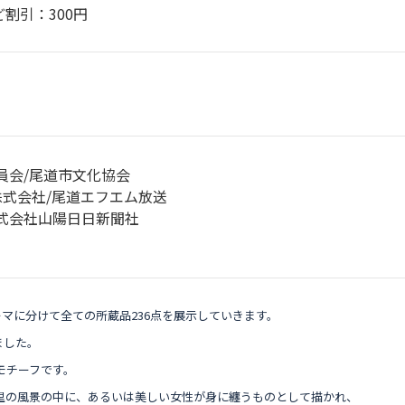
割引：300円
員会/尾道市文化協会
式会社/尾道エフエム放送
式会社山陽日日新聞社
ーマに分けて全ての所蔵品236点を展示していきます。
ました。
モチーフです。
里の風景の中に、あるいは美しい女性が身に纏うものとして描かれ、