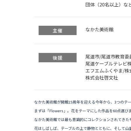
団体（20名以上）など
なかた美術館
主催
尾道市/尾道市教育委
後援
尾道ケーブルテレビ株
エフエムふくやま/株
株式会社啓文社
なかた美術館が開館15周年を迎える今年から、3つのテ
まずは「Flowers」。花をテーマにした作品を60点選び
なかた美術館では最も意識的にコレクションされてきた
花はしばしば、テーブルの上で静物とともに、そして山