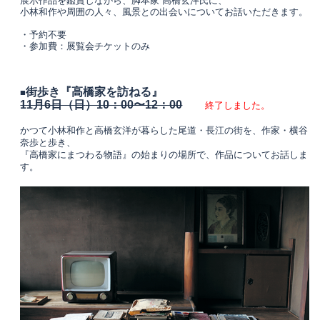
展示作品を鑑賞しながら、脚本家 高橋玄洋氏に、
小林和作や周囲の人々、風景との出会いについてお話いただきます。
・予約不要
・参加費：展覧会チケットのみ
街歩き『高橋家を訪ねる』
■
11月6日（日
）10：00〜12：00
終了しました。
かつて小林和作と高橋玄洋が暮らした尾道・長江の街を、作家・横谷
奈歩と歩き、
『高橋家にまつわる物語』の始まりの場所で、作品についてお話しま
す。