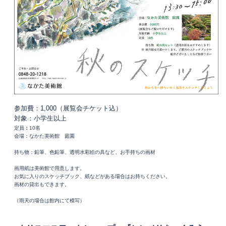
参加費：1,000（展覧会チケット込）
対象：小学生以上
定員
：
10名
会場：なかた美術館 庭園
持ち物：鉛筆、色鉛筆、透明水彩絵の具など、お手持ちの画材
画用紙は美術館で用意します。
お気に入りのスケッチブック、紙などがある場合はお持ちください。
画材の貸出もできます。
（雨天の場合は館内にて模写）