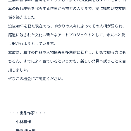
本の近代美術を代表する作家から市井の人々まで、実に幅広い交友関
係を築きました。
没後40年を経た現在でも、ゆかりの人々によってその人柄が語られ、
尾道に残された文化は新たなアートプロジェクトとして、未来へと受
け継がれようとしています。
本展は、和作の作品や人物像等を多角的に紹介し、初めて観る方はも
ちろん、すでによく観ているという方も、新しい発見へ誘うことを目
指しました。
ぜひこの機会にご高覧ください。
・・・出品作家・・・
小林和作
梅原 龍三郎