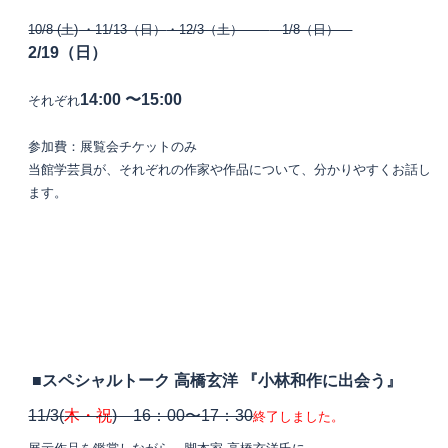
10/8 (土)
・11/13（日）
・12/3（土）
1/8（日）
2/19（日）
14:00 〜15:00
それぞれ
参加費：展覧会チケットのみ
当館学芸員が、それぞれの作家や作品について、分かりやすくお話し
ます。
■スペシャルトーク 高橋玄洋 『小林和作に出会う』
11/3(
木・祝
) 16：00〜17：30
終了しました。