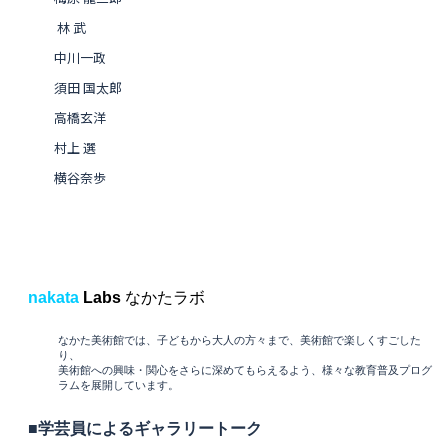
林 武
中川一政
須田 国太郎
高橋玄洋
村上 選
横谷奈歩
nakata
Labs
なかたラボ
なかた美術館では、子どもから大人の方々まで、美術館で楽しくすごした
り、
美術館への興味・関心をさらに深めてもらえるよう、様々な教育普及プログ
ラムを展開しています。
■
学芸員によるギャラリートーク