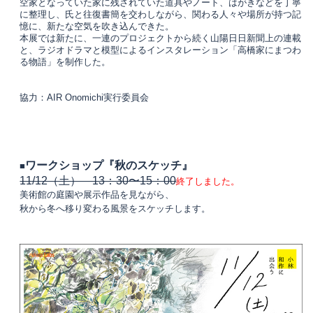
空家となっていた家に残されていた道具やノート、はがきなどを丁寧
に整理し、氏と往復書簡を交わしながら、関わる人々や場所が持つ記
憶に、新たな空気を吹き込んできた。
本展では新たに、一連のプロジェクトから続く山陽日日新聞上の連載
と、ラジオドラマと模型によるインスタレーション「高橋家にまつわ
る物語」を制作した。
協力：AIR Onomichi実行委員会
ワークショップ『秋のスケッチ』
■
11/12（土） 13：30〜15：00
終了しました。
美術館の庭園や展示作品を見ながら、
秋から冬へ移り変わる風景をスケッチします。