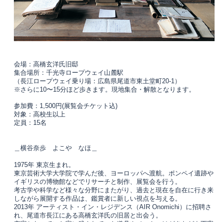
会場：高橋玄洋氏旧邸
集合場所：千光寺ロープウェイ山麓駅
（長江ロープウェイ乗り場：広島県尾道市東土堂町20-1）
※さらに10〜15分ほど歩きます。現地集合・解散となります。
参加費：1,500円(展覧会チケット込)
対象：高校生以上
定員：15名
＿横谷奈歩 よこや なほ＿
1975年 東京生まれ。
東京芸術大学大学院で学んだ後、ヨーロッパへ渡航。ポンペイ遺跡や
イギリスの博物館などでリサーチと制作、展覧会を行う。
考古学や科学など様々な分野にまたがり、過去と現在を自在に行き来
しながら展開する作品は、鑑賞者に新しい視点を与える。
2013年 アーティスト・イン・レジデンス（AIR Onomichi）に招聘さ
れ、尾道市長江にある高橋玄洋氏の旧居と出会う。