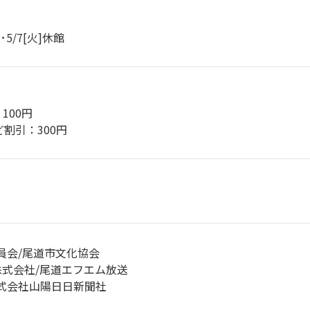
･5/7[火]休館
100円
割引：300円
員会/尾道市文化協会
式会社/尾道エフエム放送
式会社山陽日日新聞社