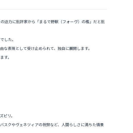
りの迫力に批評家から「まるで野獣（フォーヴ）の檻」だと批
画でした。
由な表現として受け止められて、独自に展開します。
します。
ズピリ。
バスクやヴェネツィアの祝祭など、人間らしさに満ちた情景