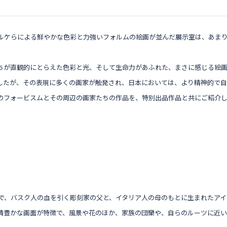
ルケらによる鮮やかな色彩と力強いフォルムの絵画が並んだ展示室は、あま
ちが直観的にとらえた色彩と光、そして生命力があふれた、まさに感じる絵
したが、その表現に多くの画家が触発され、日本においては、より精神的で自
のフォービスムとその周辺の画家たちの作品を、特別出品作品と共にご紹介
リで、バスク人の血を引く彫刻家の父と、イタリア人の母のもとに生まれたアイ
情豊かな画面が特徴で、風景や花のほか、家族の団欒や、自らのルーツに近い