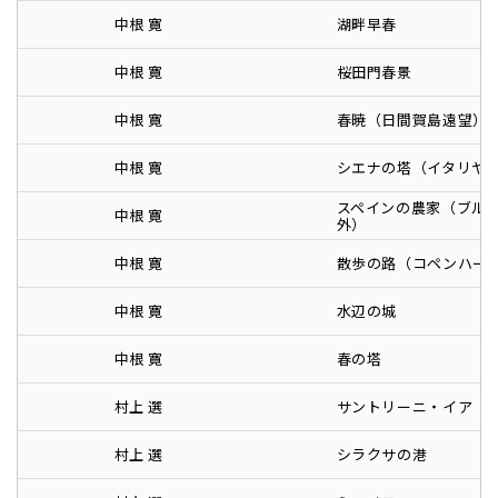
中根 寛
湖畔早春
中根 寛
桜田門春景
中根 寛
春暁（日間賀島遠望）
中根 寛
シエナの塔（イタリヤ
スペインの農家（ブル
中根 寛
外）
中根 寛
散歩の路（コペンハー
中根 寛
水辺の城
中根 寛
春の塔
村上 選
サントリーニ・イア
村上 選
シラクサの港