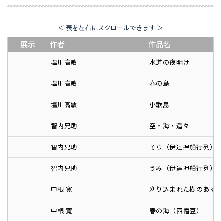
＜ 表を左右にスクロールできます ＞
展示
作者
作品名
塩川高敏
水道の夜明け
塩川高敏
春の島
塩川高敏
小歌島
智内兄助
空・海・遥々
智内兄助
そら（伊達押船行列）
智内兄助
うみ（伊達押船行列）
中根 寛
刈り込まれた樹のある
中根 寛
春の海（西幡豆）