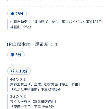
車 25分
山陽自動車道「福山西I.C」から、尾道バイパス～国道184号
線経由で25分
JR山陽本線 尾道駅より
車 3分
バス 10分
4番のりば
尾道工業団地、三成、御調方面【桜土手経由】
「なかた美術館前」下車 徒歩1分
3番のりば
市立大学行き【新尾道駅経由】
「栗原一丁目」下車 徒歩3分