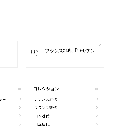
フランス料理「ロセアン」
コレクション
ャー
フランス近代
フランス現代
日本近代
日本現代