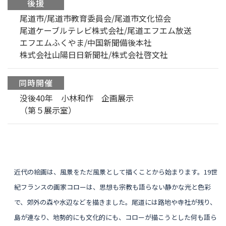
後援
尾道市/尾道市教育委員会/尾道市文化協会
尾道ケーブルテレビ株式会社/尾道エフエム放送
エフエムふくやま/中国新聞備後本社
株式会社山陽日日新聞社/株式会社啓文社
同時開催
没後40年 小林和作 企画展示
（第５展示室）
近代の絵画は、風景をただ風景として描くことから始まります。19世
紀フランスの画家コローは、思想も宗教も語らない静かな光と色彩
で、郊外の森や水辺などを描きました。尾道には路地や寺社が残り、
島が連なり、地勢的にも文化的にも、コローが描こうとした何も語ら