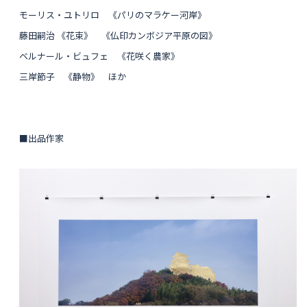
モーリス・ユトリロ 《パリのマラケー河岸》
藤田嗣治 《花束》 《仏印カンボジア平原の図》
ベルナール・ビュフェ 《花咲く農家》
三岸節子 《静物》 ほか
■出品作家