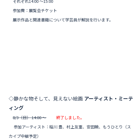
それぞれ14:00 〜15:00
参加費：展覧会チケット
展示作品と関連書籍について学芸員が解説を行います。
◇静かな物そして、見えない絵画
アーティスト・ミーテ
ィング
8/3（日） 14:0
0 〜
終了しました。
参加アーティスト：稲川 豊、村上友重、安田暁、
もうひとり（ス
カイプ中継予定）