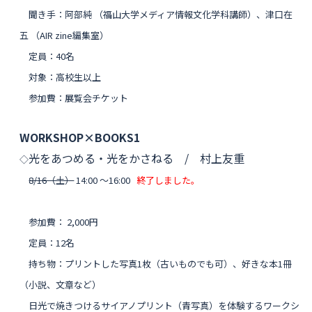
聞き手：阿部純 （福山大学メディア情報文化学科講師）、津口在
五 （AIR zine編集室）
定員：40名
対象：高校生以上
参加費：展覧会チケット
WORKSHOP×BOOKS1
光をあつめる・光をかさねる / 村上友重
◇
8/16（土）
14:00 〜16:00
終了しました。
参加費： 2,000円
定員：12名
持ち物：プリントした写真1枚（古いものでも可）、好きな本1冊
（小説、文章など）
日光で焼きつけるサイアノプリント（青写真）を体験する
ワークシ