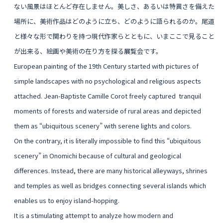
ない風景はほとんど存在しません。美しさ、あるいは特異さを備えた
場所に、美術作品はどのように立ち、どのように語られるのか。尾道
と様々な形で関わりを持つ現代作家らとともに、いまここで見ること
が出来る、絵画や美術の在り方を探る展覧会です。
European painting of the 19th Century started with pictures of
simple landscapes with no psychological and religious aspects
attached. Jean-Baptiste Camille Corot freely captured tranquil
moments of forests and waterside of rural areas and depicted
them as “ubiquitous scenery” with serene lights and colors.
On the contrary, it is literally impossible to find this “ubiquitous
scenery” in Onomichi because of cultural and geological
differences. Instead, there are many historical alleyways, shrines
and temples as well as bridges connecting several islands which
enables us to enjoy island-hopping.
It is a stimulating attempt to analyze how modern and