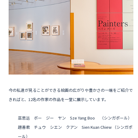
今の私達が見ることができる
絵画の広がりや豊かさの一端をご紹介で
きればと、
12名の作家の作品を一堂に展示しています。
巫思远 ボー
ジー ヤン
Sze Yang
Boo
（シンガポール）
趙善君
チュウ シエン クアン
Sien Kuan
Chiew
（シンガポ
ール）