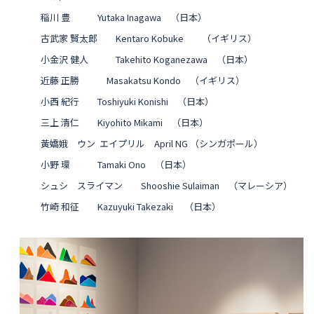
稲川 豊 Yutaka Inagawa （日本）
古武家 賢太郎 Kentaro Kobuke （イギリス）
小金沢 健人 Takehito Koganezawa （日本）
近藤 正勝 Masakatsu Kondo （イギリス）
小西 紀行 Toshiyuki Konishi （日本）
三上 清仁 Kiyohito Mikami （日本）
黃嬌娥 ウン エイプリル April
NG
（シンガポール）
小野 環 Tamaki Ono （日本）
シュシ スライマン Shooshie Sulaiman （マレーシア）
竹崎 和征 Kazuyuki Takezaki （日本）