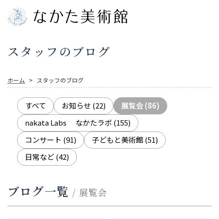
スタッフのブログ
ホーム
スタッフのブログ
すべて
お知らせ
(22)
展覧会
(86)
nakata Labs なかたラボ
(155)
コンサート
(91)
子どもと美術館
(51)
日常など
(42)
ブログ一覧
/ 展覧会