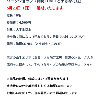
ワークショップ『陶房CONELと小さな花瓶』
5月23日（日）
延期いたします
定員：6名
参加費：4,500円
対象：
大学生以上
持参物：特になし（汚れても良い服装でお越しください）
講師：陶房CONEL（とうぼう・こねる）
尾道の山手エリアにある小さな陶芸工房「陶房CONEL」さんを
講師をお招きして、
手のひらサイズの陶器の花瓶をつくります
※作品の乾燥、焼成には2〜3週間かかります
完成後になかた美術館もしくは陶房CONELまで
お越しいただくか、送料着払いにて郵送いたします