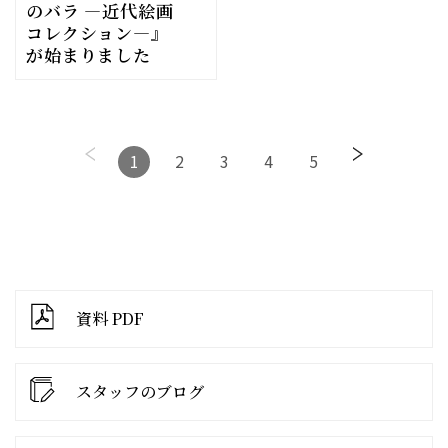
のバラ ―近代絵画
コレクション―』
が始まりました
1
2
3
4
5
資料 PDF
スタッフのブログ