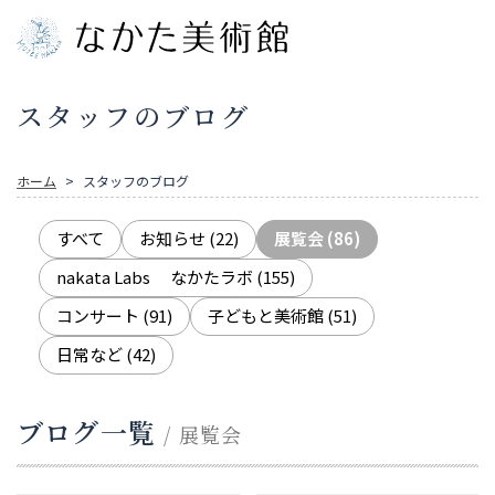
スタッフのブログ
ホーム
スタッフのブログ
すべて
お知らせ
(22)
展覧会
(86)
nakata Labs なかたラボ
(155)
コンサート
(91)
子どもと美術館
(51)
日常など
(42)
ブログ一覧
/ 展覧会